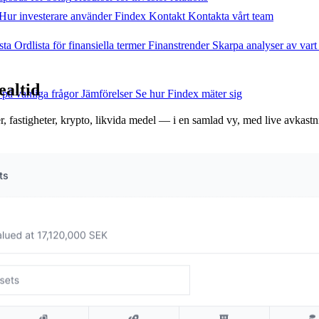
Hur investerare använder Findex
Kontakt
Kontakta vårt team
sta
Ordlista för finansiella termer
Finanstrender
Skarpa analyser av vart
ealtid
 på vanliga frågor
Jämförelser
Se hur Findex mäter sig
er, fastigheter, krypto, likvida medel — i en samlad vy, med live avkast