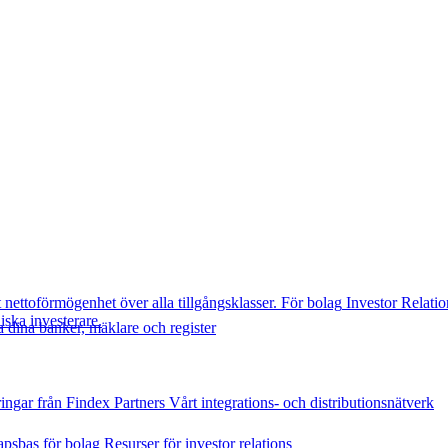
t nettoförmögenhet över alla tillgångsklasser.
För bolag
Investor Relatio
diska investerare.
 dina banker, mäklare och register
ingar från Findex
Partners
Vårt integrations- och distributionsnätverk
psbas för bolag
Resurser för investor relations