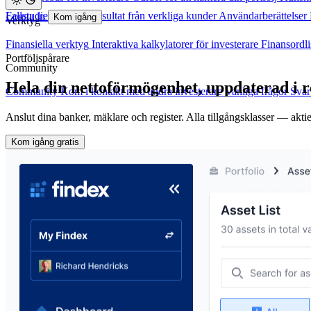
Fallstudier
Verkliga resultat från verkliga kunder
Användarberättelser
Logga in
Kom igång
Verktyg
Finansiella verktyg
Interaktiva kalkylatorer för investerare
Finansordli
Portföljspårare
Community
Hela din nettoförmögenhet, uppdaterad i r
Community
Kom i kontakt med andra investerare
Vanliga frågor
Svar
Anslut dina banker, mäklare och register. Alla tillgångsklasser — akti
Kom igång gratis