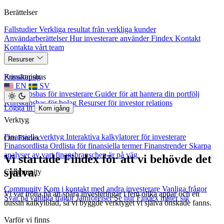
Berättelser
Fallstudier
Verkliga resultat från verkliga kunder
Användarberättelser
Hur investerare använder Findex
Kontakt
Kontakta vårt team
Resurser
Kunskapsbas
Prissättning
EN
SV
Kunskapsbas för investerare
Guider för att hantera din portfölj
Kunskapsbas för bolag
Resurser för investor relations
Logga in
Kom igång
Verktyg
Finansiella verktyg
Interaktiva kalkylatorer för investerare
Om Findex
Finansordlista
Ordlista för finansiella termer
Finanstrender
Skarpa
analyser av vart finansbranschen är på väg
Vi startade Findex för att vi behövde det
själva.
Community
Community
Kom i kontakt med andra investerare
Vanliga frågor
Vi var trötta på att spåra investeringar i fem olika appar och ett
Svar på vanliga frågor
Jämförelser
Se hur Findex mäter sig
dussin kalkylblad, så vi byggde verktyget vi själva önskade fanns.
Varför vi finns