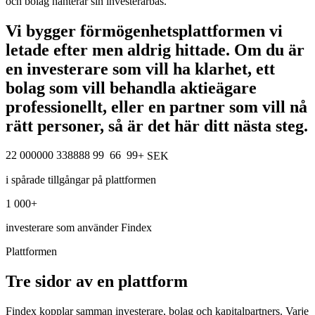
och bolag hanterar sin investerarbas.
Vi bygger förmögenhetsplattformen vi
letade efter men aldrig hittade.
Om du är
en investerare som vill ha klarhet, ett
bolag som vill behandla aktieägare
professionellt, eller en partner som vill nå
rätt personer, så är det här ditt nästa steg.
2
2
0
0
0
0
0
0
3
3
8
8
8
8
9
9
6
6
9
9
+ SEK
i spårade tillgångar på plattformen
1 000
+
investerare som använder Findex
Plattformen
Tre sidor av en plattform
Findex kopplar samman investerare, bolag och kapitalpartners. Varje