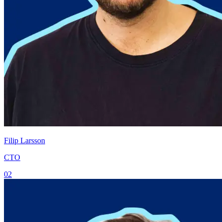
Filip Larsson
CTO
02