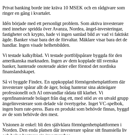
Privat banking borde inte kräva 10 MSEK och en rådgivare som
ringer en gång i kvartalet.
Idén började med ett personligt problem. Som aktiva investerare
med innehav spridda över Avanza, Nordea, ängel-investeringar,
fastigheter och krypto, hade vi ingen samlad bild av vad vi faktiskt
ägde. Banker visar bara det de förvaltar. Mäklare visar bara det de
handlar. Ingen visade helhetsbilden.
Vi testade kalkylblad. Vi testade portföljspårare byggda för den
amerikanska marknaden. Ingen av dem kopplade till svenska
banker, hanterade onoterade aktier eller förstod det nordiska
finanslandskapet.
Så vi byggde Findex. En uppkopplad förmögenhetsplattform där
investerare spårar allt de äger, bolag hanterar sina aktieägare
professionellt och AI omvandlar rådata till klarhet. Vi
egenfinansierade bolaget från dag ett, med stöd av en utvald grupp
ängelinvesterare som delade vår övertygelse. Inget VC-spelbok,
ingen burn rate-press. Bara en produkt som behövde finnas, byggd
av de som behövde den mest.
Visionen är enkel: bli den självklara förmögenhetsplattformen i
Norden. Den enda platsen där investerare spårar sitt finansiella liv