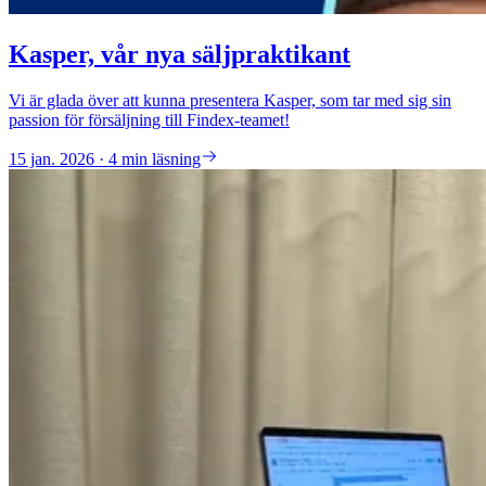
Kasper, vår nya säljpraktikant
Vi är glada över att kunna presentera Kasper, som tar med sig sin
passion för försäljning till Findex-teamet!
15 jan. 2026 · 4 min läsning