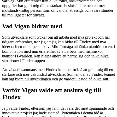
vår väg. Min erfarenhet från olika roller, ansvarsområden och
uppgifter har gjort mig till en starkare beslutsfattare och en mer
motståndskraftig person, som omvandlar stressiga och svåra stunder
till möjligheter för tillväxt.
Vad Vigan bidrar med
Som utvecklare som tycker om att arbeta med nya projekt och har
tidigare erfarenhet, tror jag att jag kan bidra till Findex med nya
idéer och ett unikt perspektiv. Min förmåga att tänka utanför boxen, i
kombination med min erfarenhet av att arbeta med människor
utanför IT-världen, kan hjälpa andra att närma sig och tolka olika
situationer i Findex-appen.
Att växa tillsammans med Findex kommer också att göra mig till en
starkare och mer välrundad utvecklare. Som en del av Findex-teamet
kan jag bidra till utvecklingen och ge värdefullt stöd på olika sätt.
Varför Vigan valde att ansluta sig till
Findex
Jag valde Findex eftersom jag fann det vara det mest spännande och
innovativa projekt jag hade stött på. Potentialen i denna idé är