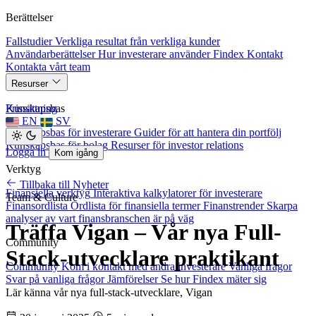
Berättelser
Fallstudier
Verkliga resultat från verkliga kunder
Användarberättelser
Hur investerare använder Findex
Kontakt
Kontakta vårt team
Resurser
Kunskapsbas
Prissättning
EN
SV
Kunskapsbas för investerare
Guider för att hantera din portfölj
Kunskapsbas för bolag
Resurser för investor relations
Logga in
Kom igång
Verktyg
Tillbaka till Nyheter
Finansiella verktyg
Interaktiva kalkylatorer för investerare
Team & Culture
Finansordlista
Ordlista för finansiella termer
Finanstrender
Skarpa
analyser av vart finansbranschen är på väg
Träffa Vigan – Vår nya Full-
Community
Stack-utvecklare praktikant
Community
Kom i kontakt med andra investerare
Vanliga frågor
Svar på vanliga frågor
Jämförelser
Se hur Findex mäter sig
Lär känna vår nya full-stack-utvecklare, Vigan