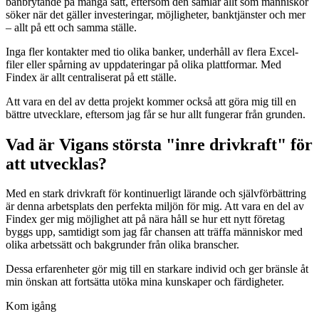
banbrytande på många sätt, eftersom den samlar allt som människor
söker när det gäller investeringar, möjligheter, banktjänster och mer
– allt på ett och samma ställe.
Inga fler kontakter med tio olika banker, underhåll av flera Excel-
filer eller spårning av uppdateringar på olika plattformar. Med
Findex är allt centraliserat på ett ställe.
Att vara en del av detta projekt kommer också att göra mig till en
bättre utvecklare, eftersom jag får se hur allt fungerar från grunden.
Vad är Vigans största "inre drivkraft" för
att utvecklas?
Med en stark drivkraft för kontinuerligt lärande och självförbättring
är denna arbetsplats den perfekta miljön för mig. Att vara en del av
Findex ger mig möjlighet att på nära håll se hur ett nytt företag
byggs upp, samtidigt som jag får chansen att träffa människor med
olika arbetssätt och bakgrunder från olika branscher.
Dessa erfarenheter gör mig till en starkare individ och ger bränsle åt
min önskan att fortsätta utöka mina kunskaper och färdigheter.
Kom igång