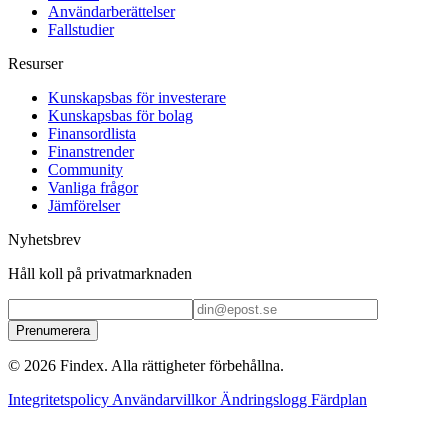
Användarberättelser
Fallstudier
Resurser
Kunskapsbas för investerare
Kunskapsbas för bolag
Finansordlista
Finanstrender
Community
Vanliga frågor
Jämförelser
Nyhetsbrev
Håll koll på privatmarknaden
Prenumerera
© 2026 Findex. Alla rättigheter förbehållna.
Integritetspolicy
Användarvillkor
Ändringslogg
Färdplan