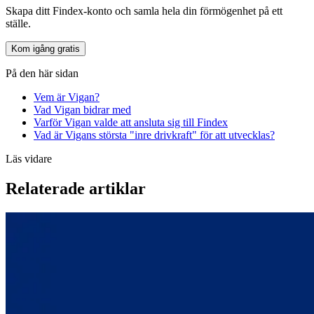
Skapa ditt Findex-konto och samla hela din förmögenhet på ett
ställe.
Kom igång gratis
På den här sidan
Vem är Vigan?
Vad Vigan bidrar med
Varför Vigan valde att ansluta sig till Findex
Vad är Vigans största "inre drivkraft" för att utvecklas?
Läs vidare
Relaterade artiklar