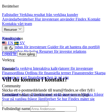
Berättelser
Fallstudier
Verkliga resultat från verkliga kunder
Användarberättelser
Hur investerare använder Findex
Kontakt
Kontakta vårt team
Resurser
Kunskapsbas
Prissättning
EN
SV
Kunskapsbas för investerare
Guider för att hantera din portfölj
Kunskapsbas för bolag
Resurser för investor relations
Logga in
Kom igång
Verktyg
Finansiella verktyg
Interaktiva kalkylatorer för investerare
Kontakt
Finansordlista
Ordlista för finansiella termer
Finanstrender
Skarpa
analyser av vart finansbranschen är på väg
Vill du komma i kontakt?
Community
Skicka ett e-postmeddelande till team@findex.se eller fyll i
Community
Kom i kontakt med andra investerare
Vanliga frågor
formuläret nedan så återkommer vi så snart som möjligt.
Svar på vanliga frågor
Jämförelser
Se hur Findex mäter sig
Fullständigt namn