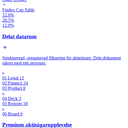
Findex Cap Table
52.0%
28.5%
12.0%
Delat datarum
Strukturerad, organiserad fillagring för aktieägare. Dela dokument
säkert med rätt personer.
01 Legal
12
02 Finance
24
03 Product
8
04 Deck
3
05 Reports
18
06 Board
6
Premium aktieägarupplevelse