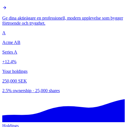
Ge dina aktieägare en professionell, modern upplevelse som bygger
förtroende och trygghet.
A
Acme AB
Series A
+12.4%
Your holdings
250,000
SEK
2.5% ownership · 25,000 shares
Holdings