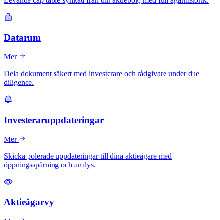
Levande cap table synkad från din aktiebok, med full ägarhistorik.
Datarum
Mer
Dela dokument säkert med investerare och rådgivare under due
diligence.
Investeraruppdateringar
Mer
Skicka polerade uppdateringar till dina aktieägare med
öppningsspårning och analys.
Aktieägarvy