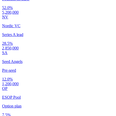
52.0%
5,200,000
NV
Nordic VC
Series A lead
28.5%
2,850,000
SA
Seed Angels
Pre-seed
12.0%
1,200,000
OP
ESOP Pool
Option plan
7.5%