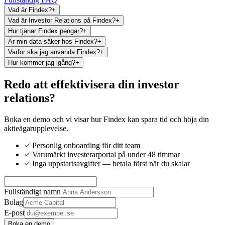
Vad är Findex?
+
Vad är Investor Relations på Findex?
+
Hur tjänar Findex pengar?
+
Är min data säker hos Findex?
+
Varför ska jag använda Findex?
+
Hur kommer jag igång?
+
Redo att effektivisera din investor
relations?
Boka en demo och vi visar hur Findex kan spara tid och höja din
aktieägarupplevelse.
Personlig onboarding för ditt team
Varumärkt investerarportal på under 48 timmar
Inga uppstartsavgifter — betala först när du skalar
Fullständigt namn
Bolag
E-post
Boka en demo