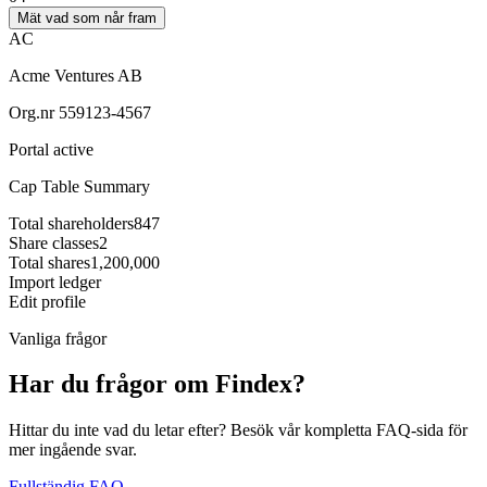
Mät vad som når fram
AC
Acme Ventures AB
Org.nr 559123-4567
Portal active
Cap Table Summary
Total shareholders
847
Share classes
2
Total shares
1,200,000
Import ledger
Edit profile
Vanliga frågor
Har du frågor om Findex?
Hittar du inte vad du letar efter? Besök vår kompletta FAQ-sida för
mer ingående svar.
Fullständig FAQ