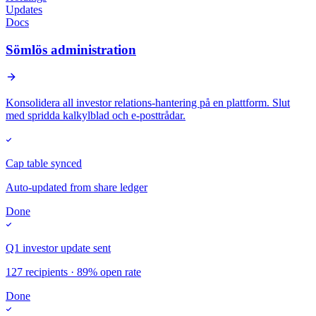
Updates
Docs
Sömlös administration
Konsolidera all investor relations-hantering på en plattform. Slut
med spridda kalkylblad och e-posttrådar.
Cap table synced
Auto-updated from share ledger
Done
Q1 investor update sent
127 recipients · 89% open rate
Done