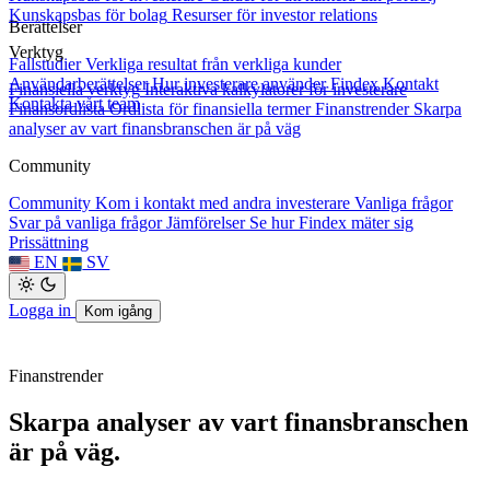
Kunskapsbas för bolag
Resurser för investor relations
Berättelser
Verktyg
Fallstudier
Verkliga resultat från verkliga kunder
Användarberättelser
Hur investerare använder Findex
Kontakt
Finansiella verktyg
Interaktiva kalkylatorer för investerare
Kontakta vårt team
Finansordlista
Ordlista för finansiella termer
Finanstrender
Skarpa
analyser av vart finansbranschen är på väg
Community
Community
Kom i kontakt med andra investerare
Vanliga frågor
Svar på vanliga frågor
Jämförelser
Se hur Findex mäter sig
Prissättning
EN
SV
Logga in
Kom igång
Finanstrender
Skarpa analyser av vart finansbranschen
är på väg.