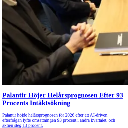
Palantir Höjer Helårsprognosen Efter 93
Procents Intäktsökning
Palantir höjde helårsprognosen för 2026 efter att AI-driven
efterfrågan lyfte omsättningen 93 procent i andra kvartalet, och
aktien steg 13 procent.