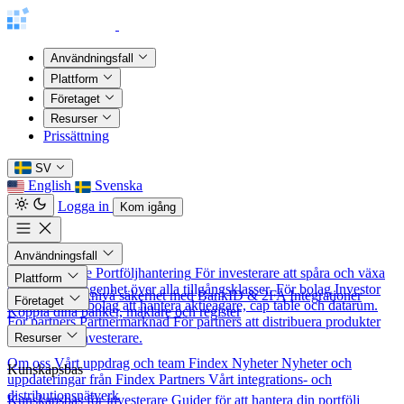
Användningsfall
Plattform
Företaget
Resurser
Prissättning
SV
English
Svenska
Logga in
Kom igång
Användningsfall
För investerare
Portföljhantering
För investerare att spåra och växa
Plattform
sitt nettoförmögenhet över alla tillgångsklasser.
För bolag
Investor
Säkerhet
Banknivå säkerhet med BankID & 2FA
Integrationer
Företaget
Relations
För bolag att hantera aktieägare, cap table och datarum.
Koppla dina banker, mäklare och register
För partners
Partnermarknad
För partners att distribuera produkter
Om oss
till nordiska investerare.
Resurser
Om oss
Vårt uppdrag och team
Findex Nyheter
Nyheter och
Kunskapsbas
uppdateringar från Findex
Partners
Vårt integrations- och
distributionsnätverk
Kunskapsbas för investerare
Guider för att hantera din portfölj