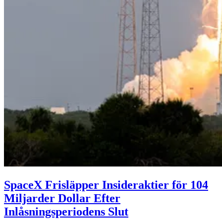
SpaceX Frisläpper Insideraktier för 104
Miljarder Dollar Efter
Inlåsningsperiodens Slut