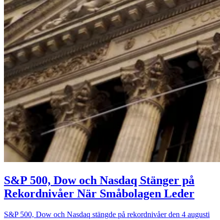
S&P 500, Dow och Nasdaq Stänger på
Rekordnivåer När Småbolagen Leder
S&P 500, Dow och Nasdaq stängde på rekordnivåer den 4 augusti