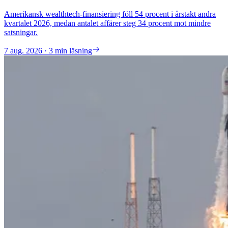
Amerikansk wealthtech-finansiering föll 54 procent i årstakt andra
kvartalet 2026, medan antalet affärer steg 34 procent mot mindre
satsningar.
7 aug. 2026 · 3 min läsning