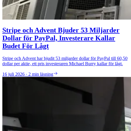
Stripe och Advent Bjuder 53 Miljarder
Dollar för PayPal, Investerare Kallar
Budet För Lågt
Stripe och Advent har bjudit 53 miljarder dollar för PayPal till 60,50
dollar per aktie, ett pris investeraren Michael Burry kallar för lågt.
16 juli 2026 · 2 min läsning