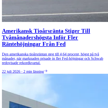
Amerikansk Tioårsränta Stiger Till
Tvåmånadershögsta Inför Fler
Räntehöjningar Från Fed
Den amerikanska tioårsräntan steg till 4,64 procent, högst på två
månader, när marknaden prisade in fler Fed-höjningar och Schwab
redovisade rekordkvartal.
22 juli 2026 · 2 min läsning