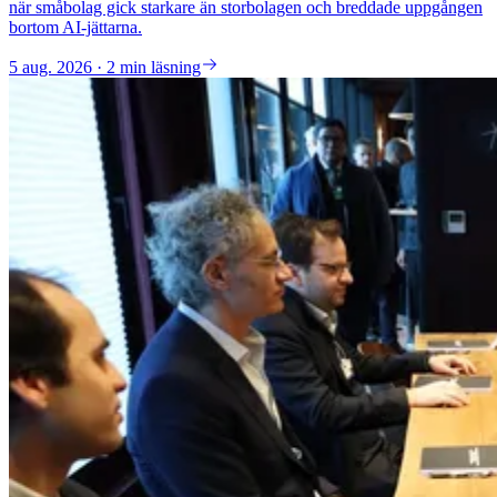
när småbolag gick starkare än storbolagen och breddade uppgången
bortom AI-jättarna.
5 aug. 2026 · 2 min läsning