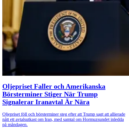
Oljepriset Faller och Amerikanska
Börsterminer Stiger När Trump
Signalerar Iranavtal Är Nära
Oljepriset föll och börsterminer steg efter att Trump sagt att allierade
nått ett avtalsutkast om Iran, med samtal om Hormuzsundet inledda
på måndagen.