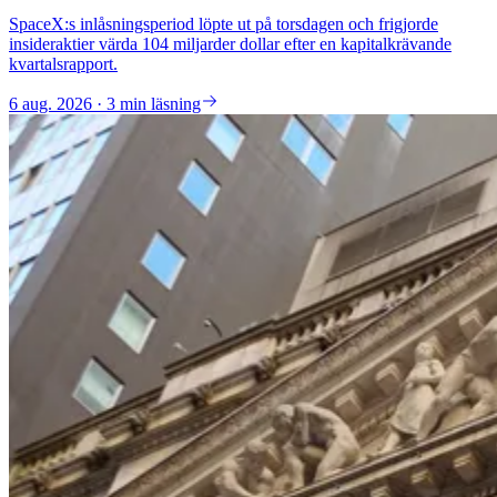
SpaceX:s inlåsningsperiod löpte ut på torsdagen och frigjorde
insideraktier värda 104 miljarder dollar efter en kapitalkrävande
kvartalsrapport.
6 aug. 2026 · 3 min läsning