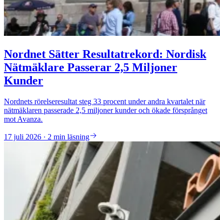
Nordnet Sätter Resultatrekord: Nordisk
Nätmäklare Passerar 2,5 Miljoner
Kunder
Nordnets rörelseresultat steg 33 procent under andra kvartalet när
nätmäklaren passerade 2,5 miljoner kunder och ökade försprånget
mot Avanza.
17 juli 2026 · 2 min läsning