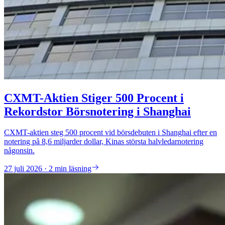
CXMT-Aktien Stiger 500 Procent i
Rekordstor Börsnotering i Shanghai
CXMT-aktien steg 500 procent vid börsdebuten i Shanghai efter en
notering på 8,6 miljarder dollar, Kinas största halvledarnotering
någonsin.
27 juli 2026 · 2 min läsning