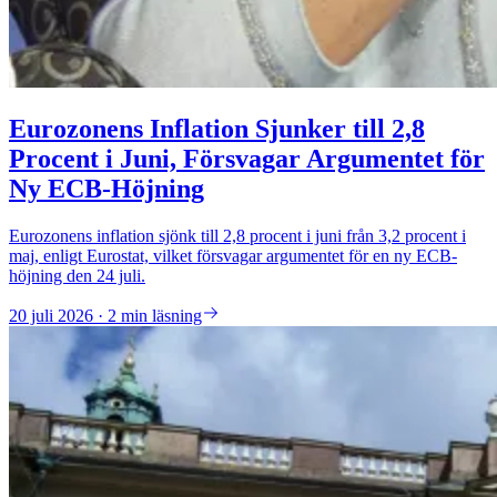
Eurozonens Inflation Sjunker till 2,8
Procent i Juni, Försvagar Argumentet för
Ny ECB-Höjning
Eurozonens inflation sjönk till 2,8 procent i juni från 3,2 procent i
maj, enligt Eurostat, vilket försvagar argumentet för en ny ECB-
höjning den 24 juli.
20 juli 2026 · 2 min läsning