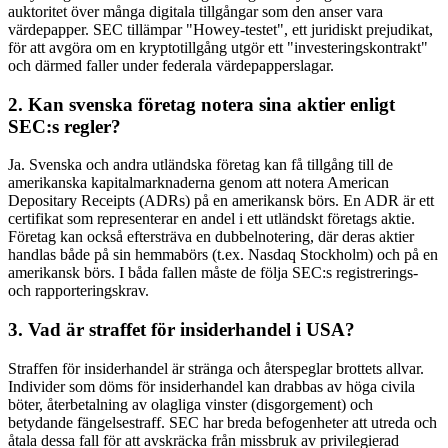
auktoritet över många digitala tillgångar som den anser vara
värdepapper. SEC tillämpar "Howey-testet", ett juridiskt prejudikat,
för att avgöra om en kryptotillgång utgör ett "investeringskontrakt"
och därmed faller under federala värdepapperslagar.
2. Kan svenska företag notera sina aktier enligt
SEC:s regler?
Ja. Svenska och andra utländska företag kan få tillgång till de
amerikanska kapitalmarknaderna genom att notera American
Depositary Receipts (ADRs) på en amerikansk börs. En ADR är ett
certifikat som representerar en andel i ett utländskt företags aktie.
Företag kan också eftersträva en dubbelnotering, där deras aktier
handlas både på sin hemmabörs (t.ex. Nasdaq Stockholm) och på en
amerikansk börs. I båda fallen måste de följa SEC:s registrerings-
och rapporteringskrav.
3. Vad är straffet för insiderhandel i USA?
Straffen för insiderhandel är stränga och återspeglar brottets allvar.
Individer som döms för insiderhandel kan drabbas av höga civila
böter, återbetalning av olagliga vinster (disgorgement) och
betydande fängelsestraff. SEC har breda befogenheter att utreda och
åtala dessa fall för att avskräcka från missbruk av privilegierad