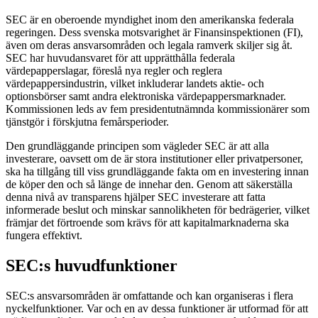
SEC är en oberoende myndighet inom den amerikanska federala
regeringen. Dess svenska motsvarighet är Finansinspektionen (FI),
även om deras ansvarsområden och legala ramverk skiljer sig åt.
SEC har huvudansvaret för att upprätthålla federala
värdepapperslagar, föreslå nya regler och reglera
värdepappersindustrin, vilket inkluderar landets aktie- och
optionsbörser samt andra elektroniska värdepappersmarknader.
Kommissionen leds av fem presidentutnämnda kommissionärer som
tjänstgör i förskjutna femårsperioder.
Den grundläggande principen som vägleder SEC är att alla
investerare, oavsett om de är stora institutioner eller privatpersoner,
ska ha tillgång till viss grundläggande fakta om en investering innan
de köper den och så länge de innehar den. Genom att säkerställa
denna nivå av transparens hjälper SEC investerare att fatta
informerade beslut och minskar sannolikheten för bedrägerier, vilket
främjar det förtroende som krävs för att kapitalmarknaderna ska
fungera effektivt.
SEC:s huvudfunktioner
SEC:s ansvarsområden är omfattande och kan organiseras i flera
nyckelfunktioner. Var och en av dessa funktioner är utformad för att