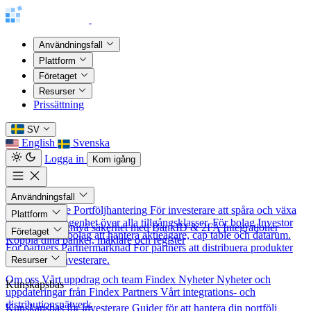
Användningsfall
Plattform
Företaget
Resurser
Prissättning
SV
English
Svenska
Logga in
Kom igång
Användningsfall
För investerare
Portföljhantering
För investerare att spåra och växa
Plattform
sitt nettoförmögenhet över alla tillgångsklasser.
För bolag
Investor
Säkerhet
Banknivå säkerhet med BankID & 2FA
Integrationer
Företaget
Relations
För bolag att hantera aktieägare, cap table och datarum.
Koppla dina banker, mäklare och register
För partners
Partnermarknad
För partners att distribuera produkter
Om oss
till nordiska investerare.
Resurser
Om oss
Vårt uppdrag och team
Findex Nyheter
Nyheter och
Kunskapsbas
uppdateringar från Findex
Partners
Vårt integrations- och
distributionsnätverk
Kunskapsbas för investerare
Guider för att hantera din portfölj