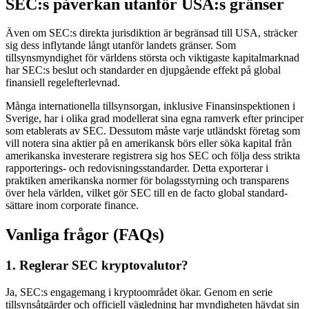
SEC:s påverkan utanför USA:s gränser
Även om SEC:s direkta jurisdiktion är begränsad till USA, sträcker
sig dess inflytande långt utanför landets gränser. Som
tillsynsmyndighet för världens största och viktigaste kapitalmarknad
har SEC:s beslut och standarder en djupgående effekt på global
finansiell regelefterlevnad.
Många internationella tillsynsorgan, inklusive Finansinspektionen i
Sverige, har i olika grad modellerat sina egna ramverk efter principer
som etablerats av SEC. Dessutom måste varje utländskt företag som
vill notera sina aktier på en amerikansk börs eller söka kapital från
amerikanska investerare registrera sig hos SEC och följa dess strikta
rapporterings- och redovisningsstandarder. Detta exporterar i
praktiken amerikanska normer för bolagsstyrning och transparens
över hela världen, vilket gör SEC till en de facto global standard-
sättare inom corporate finance.
Vanliga frågor (FAQs)
1. Reglerar SEC kryptovalutor?
Ja, SEC:s engagemang i kryptoområdet ökar. Genom en serie
tillsynsåtgärder och officiell vägledning har myndigheten hävdat sin