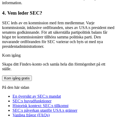
information.
4. Vem leder SEC?
SEC leds av en kommission med fem medlemmar. Varje
kommissionär, inklusive ordföranden, utses av USA:s president med
senatens godkännande. För att säkerställa partipolitisk balans får
högst tre kommissionärer tillhöra samma politiska parti. Den
nuvarande ordföranden för SEC varierar och byts ut med nya
presidentadministrationer.
Kom igång
Skapa ditt Findex-konto och samla hela din förmögenhet på ett
ställe.
Kom igång gratis
På den här sidan
En översikt av SEC:s mandat
SEC:s huvudfunktioner
Historisk kontext: SEC:s tillkomst
SEC:s påverkan utanför USA:s gränser
Vanliga frågor (FAQs)