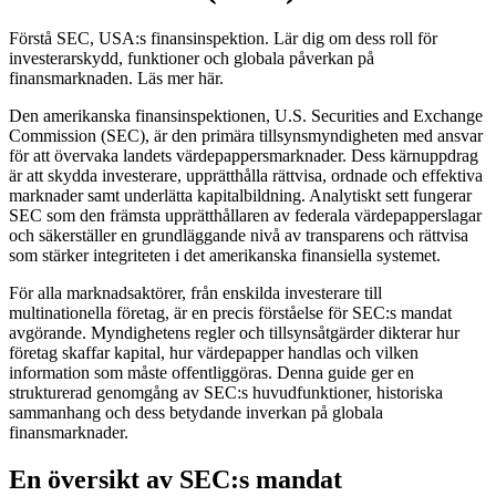
Förstå SEC, USA:s finansinspektion. Lär dig om dess roll för
investerarskydd, funktioner och globala påverkan på
finansmarknaden. Läs mer här.
Den amerikanska finansinspektionen, U.S. Securities and Exchange
Commission (SEC), är den primära tillsynsmyndigheten med ansvar
för att övervaka landets värdepappersmarknader. Dess kärnuppdrag
är att skydda investerare, upprätthålla rättvisa, ordnade och effektiva
marknader samt underlätta kapitalbildning. Analytiskt sett fungerar
SEC som den främsta upprätthållaren av federala värdepapperslagar
och säkerställer en grundläggande nivå av transparens och rättvisa
som stärker integriteten i det amerikanska finansiella systemet.
För alla marknadsaktörer, från enskilda investerare till
multinationella företag, är en precis förståelse för SEC:s mandat
avgörande. Myndighetens regler och tillsynsåtgärder dikterar hur
företag skaffar kapital, hur värdepapper handlas och vilken
information som måste offentliggöras. Denna guide ger en
strukturerad genomgång av SEC:s huvudfunktioner, historiska
sammanhang och dess betydande inverkan på globala
finansmarknader.
En översikt av SEC:s mandat