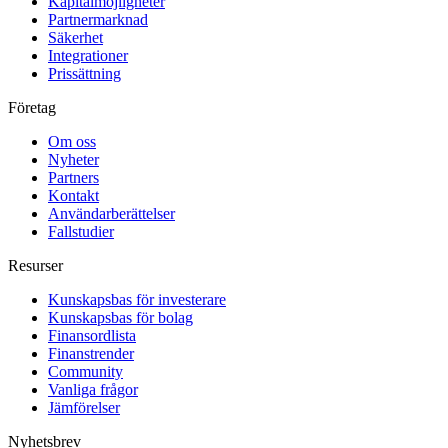
Kapitalmöjligheter
Partnermarknad
Säkerhet
Integrationer
Prissättning
Företag
Om oss
Nyheter
Partners
Kontakt
Användarberättelser
Fallstudier
Resurser
Kunskapsbas för investerare
Kunskapsbas för bolag
Finansordlista
Finanstrender
Community
Vanliga frågor
Jämförelser
Nyhetsbrev