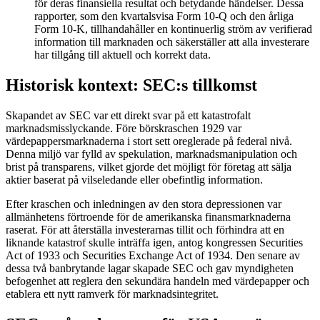
för deras finansiella resultat och betydande händelser. Dessa
rapporter, som den kvartalsvisa Form 10-Q och den årliga
Form 10-K, tillhandahåller en kontinuerlig ström av verifierad
information till marknaden och säkerställer att alla investerare
har tillgång till aktuell och korrekt data.
Historisk kontext: SEC:s tillkomst
Skapandet av SEC var ett direkt svar på ett katastrofalt
marknadsmisslyckande. Före börskraschen 1929 var
värdepappersmarknaderna i stort sett oreglerade på federal nivå.
Denna miljö var fylld av spekulation, marknadsmanipulation och
brist på transparens, vilket gjorde det möjligt för företag att sälja
aktier baserat på vilseledande eller obefintlig information.
Efter kraschen och inledningen av den stora depressionen var
allmänhetens förtroende för de amerikanska finansmarknaderna
raserat. För att återställa investerarnas tillit och förhindra att en
liknande katastrof skulle inträffa igen, antog kongressen Securities
Act of 1933 och Securities Exchange Act of 1934. Den senare av
dessa två banbrytande lagar skapade SEC och gav myndigheten
befogenhet att reglera den sekundära handeln med värdepapper och
etablera ett nytt ramverk för marknadsintegritet.