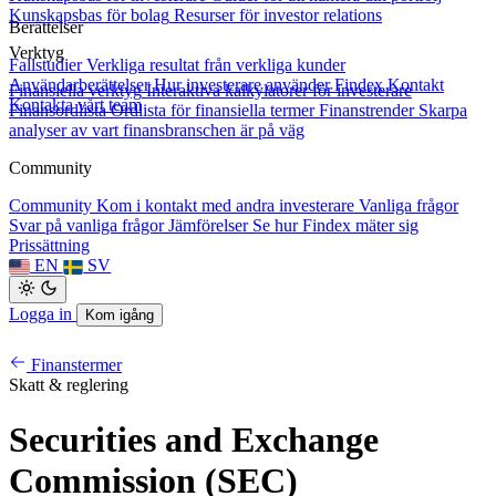
Kunskapsbas för bolag
Resurser för investor relations
Berättelser
Verktyg
Fallstudier
Verkliga resultat från verkliga kunder
Användarberättelser
Hur investerare använder Findex
Kontakt
Finansiella verktyg
Interaktiva kalkylatorer för investerare
Kontakta vårt team
Finansordlista
Ordlista för finansiella termer
Finanstrender
Skarpa
analyser av vart finansbranschen är på väg
Community
Community
Kom i kontakt med andra investerare
Vanliga frågor
Svar på vanliga frågor
Jämförelser
Se hur Findex mäter sig
Prissättning
EN
SV
Logga in
Kom igång
Finanstermer
Skatt & reglering
Securities and Exchange
Commission (SEC)