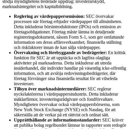
stödja myndighetens tredelade uppdrag: investerarskydd,
marknadsintegritet och kapitalbildning.
Reglering av värdepappersemission:
SEC övervakar
processen när företag erbjuder värdepapper till allmänheten.
Detta inkluderar börsintroduktioner (IPOs) och emission av
företagsobligationer. Företag måste lämna in detaljerade
registreringsdokument, såsom Form S-1, som ger omfattande
information om deras affärsverksamhet, finansiella ställning
och riskfaktorer innan de kan sälja värdepapper.
Övervakning och förebyggande av bedrägerier:
En kritisk
funktion för SEC är att upptäcka och lagföra olagliga
aktiviteter på marknaderna. Detta inkluderar att utreda
insiderhandel, där individer handlar på väsentlig icke-offentlig
information, och att avslöja redovisningsbedrägerier, där
företag förvränger sina finansiella resultat för att vilseleda
investerare.
Tillsyn över marknadsintermediärer:
SEC reglerar
nyckelaktörerna i värdepappersindustrin. Detta inkluderar
mäklarfirmor, investeringsrådgivare och fondförvaltare.
Myndigheten övervakar också värdepappersbörserna, som
New York Stock Exchange (NYSE) och Nasdaq, för att
säkerställa att de verkar på ett rättvist och ordnat sätt.
Upprätthållande av informationsstandarder:
SEC kräver
att publika bolag regelbundet lämnar in rapporter som redogör