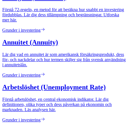
Förstå 72-regeln, en metod för att beräkna hur snabbt en investering
fördubblas. Lär dig dess tillämpning och begränsningar. Utforska
mer här.
Grunder i investering
Annuitet (Annuity)
Lär dig vad en annuitet är som amerikansk försäkringsprodukt, dess
för- och nackdelar och hur termen skiljer sig från svensk användning
i annuitetslån.
Grunder i investering
Arbetslöshet (Unemployment Rate)
Förstå arbetslöshet, en central ekonomisk indikator. Lär dig
definitionen, olika typer och dess påverkan på ekonomin och
marknaden. Läs analysen här.
Grunder i investering