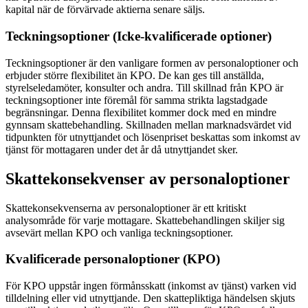
kapital när de förvärvade aktierna senare säljs.
Teckningsoptioner (Icke-kvalificerade optioner)
Teckningsoptioner är den vanligare formen av personaloptioner och
erbjuder större flexibilitet än KPO. De kan ges till anställda,
styrelseledamöter, konsulter och andra. Till skillnad från KPO är
teckningsoptioner inte föremål för samma strikta lagstadgade
begränsningar. Denna flexibilitet kommer dock med en mindre
gynnsam skattebehandling. Skillnaden mellan marknadsvärdet vid
tidpunkten för utnyttjandet och lösenpriset beskattas som inkomst av
tjänst för mottagaren under det år då utnyttjandet sker.
Skattekonsekvenser av personaloptioner
Skattekonsekvenserna av personaloptioner är ett kritiskt
analysområde för varje mottagare. Skattebehandlingen skiljer sig
avsevärt mellan KPO och vanliga teckningsoptioner.
Kvalificerade personaloptioner (KPO)
För KPO uppstår ingen förmånsskatt (inkomst av tjänst) varken vid
tilldelning eller vid utnyttjande. Den skattepliktiga händelsen skjuts