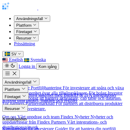
Användningsfall
Plattform
Företaget
Resurser
Prissättning
SV
English
Svenska
Logga in
Kom igång
Användningsfall
För investerare
Portföljhantering
För investerare att spåra och växa
Plattform
sitt nettoförmögenhet över alla tillgångsklasser.
För bolag
Investor
Säkerhet
Banknivå säkerhet med BankID & 2FA
Integrationer
Företaget
Relations
För bolag att hantera aktieägare, cap table och datarum.
Koppla dina banker, mäklare och register
För partners
Partnermarknad
För partners att distribuera produkter
Om oss
till nordiska investerare.
Resurser
Om oss
Vårt uppdrag och team
Findex Nyheter
Nyheter och
Kunskapsbas
uppdateringar från Findex
Partners
Vårt integrations- och
distributionsnätverk
Kunskapsbas för investerare
Guider för att hantera din portfölj