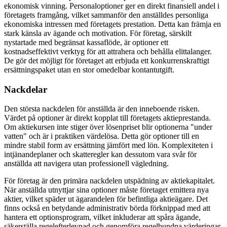
ekonomisk vinning. Personaloptioner ger en direkt finansiell andel i
företagets framgång, vilket sammanför den anställdes personliga
ekonomiska intressen med företagets prestation. Detta kan främja en
stark känsla av ägande och motivation. För företag, särskilt
nystartade med begränsat kassaflöde, är optioner ett
kostnadseffektivt verktyg för att attrahera och behålla elittalanger.
De gör det möjligt för företaget att erbjuda ett konkurrenskraftigt
ersättningspaket utan en stor omedelbar kontantutgift.
Nackdelar
Den största nackdelen för anställda är den inneboende risken.
Värdet på optioner är direkt kopplat till företagets aktieprestanda.
Om aktiekursen inte stiger över lösenpriset blir optionerna "under
vatten" och är i praktiken värdelösa. Detta gör optioner till en
mindre stabil form av ersättning jämfört med lön. Komplexiteten i
intjänandeplaner och skatteregler kan dessutom vara svår för
anställda att navigera utan professionell vägledning.
För företag är den primära nackdelen utspädning av aktiekapitalet.
När anställda utnyttjar sina optioner måste företaget emittera nya
aktier, vilket späder ut ägarandelen för befintliga aktieägare. Det
finns också en betydande administrativ börda förknippad med att
hantera ett optionsprogram, vilket inkluderar att spåra ägande,
säkerställa regelefterlevnad och genomföra regelbundna värderingar.