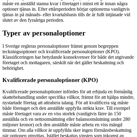
måste en anställd stanna kvar i företaget i minst ett år innan några
optioner tjänas in. Efter ettårsperioden börjar optionerna vanligtvis
tjänas in på månads- eller kvartalsbasis tills de är fullt intjänade vid
slutet av den fyraåriga perioden.
Typer av personaloptioner
I Sverige regleras personaloptioner främst genom begreppen
teckningsoptioner och kvalificerade personaloptioner (KPO).
Klassificeringen har betydande konsekvenser för både det utgivande
företaget och mottagaren, särskilt när det gäller beskattning och
behörighet.
Kvalificerade personaloptioner (KPO)
Kvalificerade personaloptioner infördes för att erbjuda en förmånlig
skattebehandling under specifika villkor, främst för att hjälpa mindre,
nystartade företag att attrahera talang. För att kvalificera sig måste
både företaget och den anställde uppfylla strikta krav. Till exempel
måste företaget vara av en viss storlek (vanligtvis färre än 150
anställda och en nettoomsättning eller balansomslutning under 280
miljoner kronor) och den anställde måste arbeta en viss mängd
timmar. Om alla villkor är uppfyllda sker ingen förmånsbeskattning
när optionen utnyttjas. Istället beskattas vinsten som inkomst av