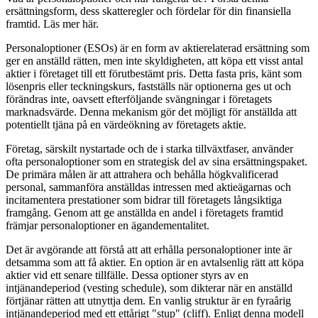
ersättningsform, dess skatteregler och fördelar för din finansiella
framtid. Läs mer här.
Personaloptioner (ESOs) är en form av aktierelaterad ersättning som
ger en anställd rätten, men inte skyldigheten, att köpa ett visst antal
aktier i företaget till ett förutbestämt pris. Detta fasta pris, känt som
lösenpris eller teckningskurs, fastställs när optionerna ges ut och
förändras inte, oavsett efterföljande svängningar i företagets
marknadsvärde. Denna mekanism gör det möjligt för anställda att
potentiellt tjäna på en värdeökning av företagets aktie.
Företag, särskilt nystartade och de i starka tillväxtfaser, använder
ofta personaloptioner som en strategisk del av sina ersättningspaket.
De primära målen är att attrahera och behålla högkvalificerad
personal, sammanföra anställdas intressen med aktieägarnas och
incitamentera prestationer som bidrar till företagets långsiktiga
framgång. Genom att ge anställda en andel i företagets framtid
främjar personaloptioner en ägandementalitet.
Det är avgörande att förstå att att erhålla personaloptioner inte är
detsamma som att få aktier. En option är en avtalsenlig rätt att köpa
aktier vid ett senare tillfälle. Dessa optioner styrs av en
intjänandeperiod (vesting schedule), som dikterar när en anställd
förtjänar rätten att utnyttja dem. En vanlig struktur är en fyraårig
intjänandeperiod med ett ettårigt "stup" (cliff). Enligt denna modell