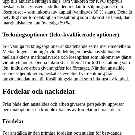
upp tills aktierna slutligen säljs. Om villkoren för KPO uppfylls,
beskattas hela vinsten – skillnaden mellan försäljningspriset och
lösenpriset – som inkomst av kapital (vanligtvis 30 % skatt). Detta är
betydligt mer fördelaktigt än beskattning som inkomst av tjänst, där
marginalskatten kan överstiga 50 %.
Teckningsoptioner (Icke-kvalificerade optioner)
För vanliga teckningsoptioner är skattehändelserna mer omedelbara.
Medan ingen skatt utgår vid tilldelningen, beskattas skillnaden
mellan aktiens marknadsvärde och lösenpriset som inkomst av tjänst
vid utnyttjandet. Denna inkomst är föremål för full beskattning som
lön, inklusive arbetsgivaravgifter för företaget. När den anställde
senare säljer aktierna, beskattas eventuell värdeökning från
utnyttjandedatumet till försäljningsdatumet som inkomst av kapital.
Fördelar och nackdelar
Från både den anställdes och arbetsgivarens perspektiv uppvisar
personaloptioner en komplex balans av fördelar och nackdelar.
Fördelar
För anställda är den primära fördelen potentialen för betydande