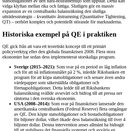
statsobligationer av den nära-nollräntemiljö som uppstår. Detta kan
vidga klyftan mellan rika och fattiga. Slutligen gör en massiv
expansion av en centralbanks balansräkning den slutliga
utträdesstrategin – kvantitativ åtstramning (Quantitative Tightening,
QT) – oerhört komplex och potentiellt störande för marknaderna.
Historiska exempel på QE i praktiken
QE gick från att vara ett teoretiskt koncept till ett primärt
policyverktyg efter den globala finanskrisen 2008. Flera stora
ekonomier har sedan dess implementerat storskaliga program.
Sverige (2015–2021):
Som svar på en period av låg inflation
och för att nå inflationsmålet på 2 %, inledde Riksbanken ett
program för att köpa statsobligationer och senare även andra
värdepapper som säkerställda obligationer och
företagsobligationer. Detta ledde till att Riksbankens
balansräkning svällde avsevärt och bidrog till att pressa ner
räntorna i den svenska ekonomin.
USA (2008–2014):
Som svar på finanskrisen lanserade den
amerikanska centralbanken (Federal Reserve) flera omgångar
av QE. Den köpte statsobligationer och bostadsobligationer
för biljoner dollar, vilket ökade dess balansräkning till över 4
biljoner dollar. Denna intervention anses allmänt ha bidragit
till att stabilisera det finansiella systemet och avvärja en