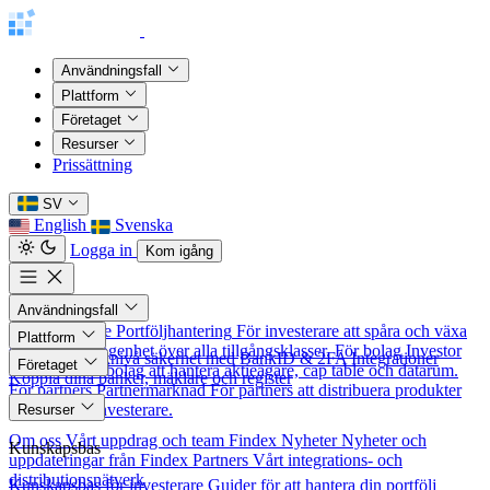
Användningsfall
Plattform
Företaget
Resurser
Prissättning
SV
English
Svenska
Logga in
Kom igång
Användningsfall
För investerare
Portföljhantering
För investerare att spåra och växa
Plattform
sitt nettoförmögenhet över alla tillgångsklasser.
För bolag
Investor
Säkerhet
Banknivå säkerhet med BankID & 2FA
Integrationer
Företaget
Relations
För bolag att hantera aktieägare, cap table och datarum.
Koppla dina banker, mäklare och register
För partners
Partnermarknad
För partners att distribuera produkter
Om oss
till nordiska investerare.
Resurser
Om oss
Vårt uppdrag och team
Findex Nyheter
Nyheter och
Kunskapsbas
uppdateringar från Findex
Partners
Vårt integrations- och
distributionsnätverk
Kunskapsbas för investerare
Guider för att hantera din portfölj