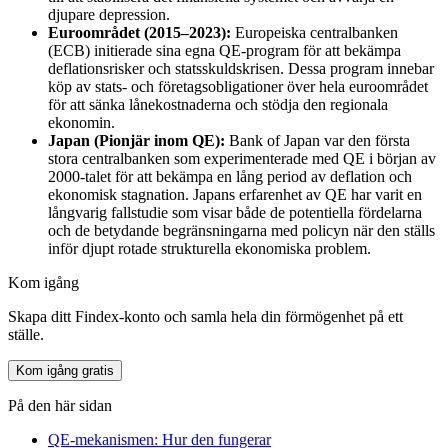
djupare depression.
Euroområdet (2015–2023):
Europeiska centralbanken
(ECB) initierade sina egna QE-program för att bekämpa
deflationsrisker och statsskuldskrisen. Dessa program innebar
köp av stats- och företagsobligationer över hela euroområdet
för att sänka lånekostnaderna och stödja den regionala
ekonomin.
Japan (Pionjär inom QE):
Bank of Japan var den första
stora centralbanken som experimenterade med QE i början av
2000-talet för att bekämpa en lång period av deflation och
ekonomisk stagnation. Japans erfarenhet av QE har varit en
långvarig fallstudie som visar både de potentiella fördelarna
och de betydande begränsningarna med policyn när den ställs
inför djupt rotade strukturella ekonomiska problem.
Kom igång
Skapa ditt Findex-konto och samla hela din förmögenhet på ett
ställe.
Kom igång gratis
På den här sidan
QE-mekanismen: Hur den fungerar