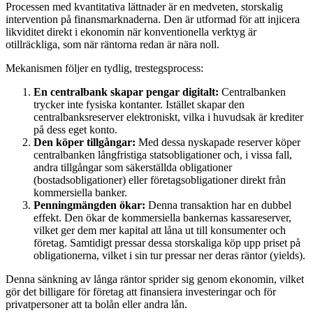
Processen med kvantitativa lättnader är en medveten, storskalig
intervention på finansmarknaderna. Den är utformad för att injicera
likviditet direkt i ekonomin när konventionella verktyg är
otillräckliga, som när räntorna redan är nära noll.
Mekanismen följer en tydlig, trestegsprocess:
En centralbank skapar pengar digitalt:
Centralbanken
trycker inte fysiska kontanter. Istället skapar den
centralbanksreserver elektroniskt, vilka i huvudsak är krediter
på dess eget konto.
Den köper tillgångar:
Med dessa nyskapade reserver köper
centralbanken långfristiga statsobligationer och, i vissa fall,
andra tillgångar som säkerställda obligationer
(bostadsobligationer) eller företagsobligationer direkt från
kommersiella banker.
Penningmängden ökar:
Denna transaktion har en dubbel
effekt. Den ökar de kommersiella bankernas kassareserver,
vilket ger dem mer kapital att låna ut till konsumenter och
företag. Samtidigt pressar dessa storskaliga köp upp priset på
obligationerna, vilket i sin tur pressar ner deras räntor (yields).
Denna sänkning av långa räntor sprider sig genom ekonomin, vilket
gör det billigare för företag att finansiera investeringar och för
privatpersoner att ta bolån eller andra lån.