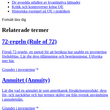
De avsedda utfallen av kvantitativa lättnader
Kritik och kontroverser kring QE
Historiska exempel på QE i praktiken
Fortsätt lära dig
Relaterade termer
72-regeln (Rule of 72)
Förstå 72-regeln, en metod för att beräkna hur snabbt en investering
fördubblas. Lär dig dess tillämpning och begränsningar. Utforska
mer här.
Grunder i investering
Annuitet (Annuity)
Lär dig vad en annuitet är som amerikansk försäkringsprodukt, dess
för- och nackdelar och hur termen skiljer sig från svensk användning
i annuitetslån.
Grunder i investering