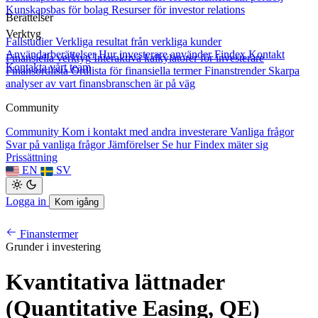
Kunskapsbas för bolag
Resurser för investor relations
Berättelser
Verktyg
Fallstudier
Verkliga resultat från verkliga kunder
Användarberättelser
Hur investerare använder Findex
Kontakt
Finansiella verktyg
Interaktiva kalkylatorer för investerare
Kontakta vårt team
Finansordlista
Ordlista för finansiella termer
Finanstrender
Skarpa
analyser av vart finansbranschen är på väg
Community
Community
Kom i kontakt med andra investerare
Vanliga frågor
Svar på vanliga frågor
Jämförelser
Se hur Findex mäter sig
Prissättning
EN
SV
Logga in
Kom igång
Finanstermer
Grunder i investering
Kvantitativa lättnader
(Quantitative Easing, QE)