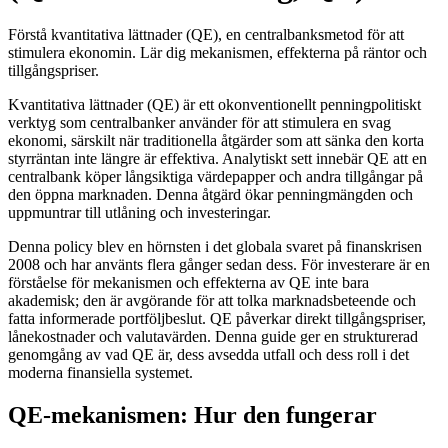
Förstå kvantitativa lättnader (QE), en centralbanksmetod för att
stimulera ekonomin. Lär dig mekanismen, effekterna på räntor och
tillgångspriser.
Kvantitativa lättnader (QE) är ett okonventionellt penningpolitiskt
verktyg som centralbanker använder för att stimulera en svag
ekonomi, särskilt när traditionella åtgärder som att sänka den korta
styrräntan inte längre är effektiva. Analytiskt sett innebär QE att en
centralbank köper långsiktiga värdepapper och andra tillgångar på
den öppna marknaden. Denna åtgärd ökar penningmängden och
uppmuntrar till utlåning och investeringar.
Denna policy blev en hörnsten i det globala svaret på finanskrisen
2008 och har använts flera gånger sedan dess. För investerare är en
förståelse för mekanismen och effekterna av QE inte bara
akademisk; den är avgörande för att tolka marknadsbeteende och
fatta informerade portföljbeslut. QE påverkar direkt tillgångspriser,
lånekostnader och valutavärden. Denna guide ger en strukturerad
genomgång av vad QE är, dess avsedda utfall och dess roll i det
moderna finansiella systemet.
QE-mekanismen: Hur den fungerar