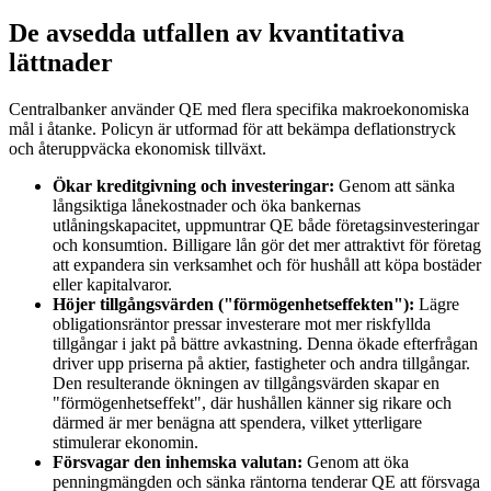
De avsedda utfallen av kvantitativa
lättnader
Centralbanker använder QE med flera specifika makroekonomiska
mål i åtanke. Policyn är utformad för att bekämpa deflationstryck
och återuppväcka ekonomisk tillväxt.
Ökar kreditgivning och investeringar:
Genom att sänka
långsiktiga lånekostnader och öka bankernas
utlåningskapacitet, uppmuntrar QE både företagsinvesteringar
och konsumtion. Billigare lån gör det mer attraktivt för företag
att expandera sin verksamhet och för hushåll att köpa bostäder
eller kapitalvaror.
Höjer tillgångsvärden ("förmögenhetseffekten"):
Lägre
obligationsräntor pressar investerare mot mer riskfyllda
tillgångar i jakt på bättre avkastning. Denna ökade efterfrågan
driver upp priserna på aktier, fastigheter och andra tillgångar.
Den resulterande ökningen av tillgångsvärden skapar en
"förmögenhetseffekt", där hushållen känner sig rikare och
därmed är mer benägna att spendera, vilket ytterligare
stimulerar ekonomin.
Försvagar den inhemska valutan:
Genom att öka
penningmängden och sänka räntorna tenderar QE att försvaga