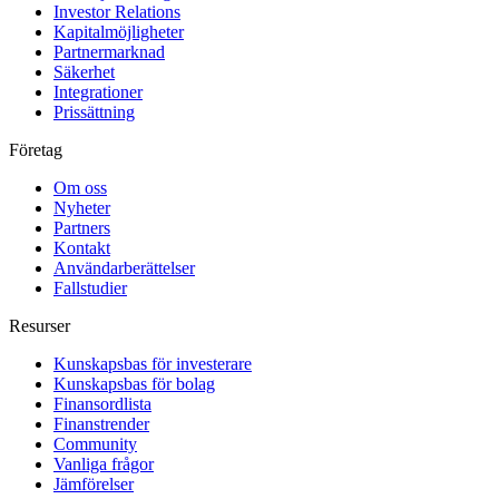
Investor Relations
Kapitalmöjligheter
Partnermarknad
Säkerhet
Integrationer
Prissättning
Företag
Om oss
Nyheter
Partners
Kontakt
Användarberättelser
Fallstudier
Resurser
Kunskapsbas för investerare
Kunskapsbas för bolag
Finansordlista
Finanstrender
Community
Vanliga frågor
Jämförelser