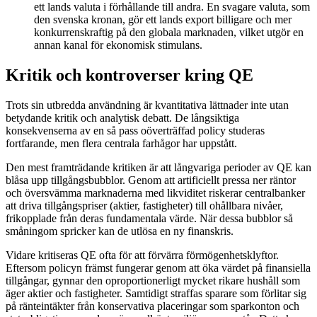
ett lands valuta i förhållande till andra. En svagare valuta, som
den svenska kronan, gör ett lands export billigare och mer
konkurrenskraftig på den globala marknaden, vilket utgör en
annan kanal för ekonomisk stimulans.
Kritik och kontroverser kring QE
Trots sin utbredda användning är kvantitativa lättnader inte utan
betydande kritik och analytisk debatt. De långsiktiga
konsekvenserna av en så pass oöverträffad policy studeras
fortfarande, men flera centrala farhågor har uppstått.
Den mest framträdande kritiken är att långvariga perioder av QE kan
blåsa upp tillgångsbubblor. Genom att artificiellt pressa ner räntor
och översvämma marknaderna med likviditet riskerar centralbanker
att driva tillgångspriser (aktier, fastigheter) till ohållbara nivåer,
frikopplade från deras fundamentala värde. När dessa bubblor så
småningom spricker kan de utlösa en ny finanskris.
Vidare kritiseras QE ofta för att förvärra förmögenhetsklyftor.
Eftersom policyn främst fungerar genom att öka värdet på finansiella
tillgångar, gynnar den oproportionerligt mycket rikare hushåll som
äger aktier och fastigheter. Samtidigt straffas sparare som förlitar sig
på ränteintäkter från konservativa placeringar som sparkonton och