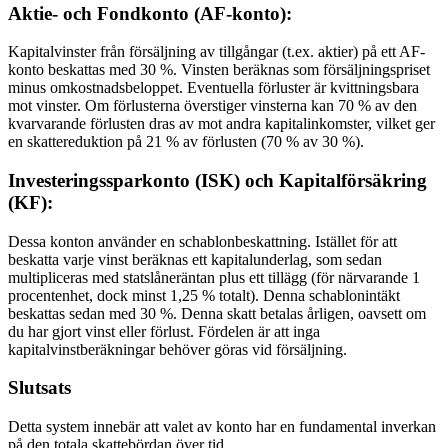
Aktie- och Fondkonto (AF-konto):
Kapitalvinster från försäljning av tillgångar (t.ex. aktier) på ett AF-
konto beskattas med 30 %. Vinsten beräknas som försäljningspriset
minus omkostnadsbeloppet. Eventuella förluster är kvittningsbara
mot vinster. Om förlusterna överstiger vinsterna kan 70 % av den
kvarvarande förlusten dras av mot andra kapitalinkomster, vilket ger
en skattereduktion på 21 % av förlusten (70 % av 30 %).
Investeringssparkonto (ISK) och Kapitalförsäkring
(KF):
Dessa konton använder en schablonbeskattning. Istället för att
beskatta varje vinst beräknas ett kapitalunderlag, som sedan
multipliceras med statslåneräntan plus ett tillägg (för närvarande 1
procentenhet, dock minst 1,25 % totalt). Denna schablonintäkt
beskattas sedan med 30 %. Denna skatt betalas årligen, oavsett om
du har gjort vinst eller förlust. Fördelen är att inga
kapitalvinstberäkningar behöver göras vid försäljning.
Slutsats
Detta system innebär att valet av konto har en fundamental inverkan
på den totala skattebördan över tid.