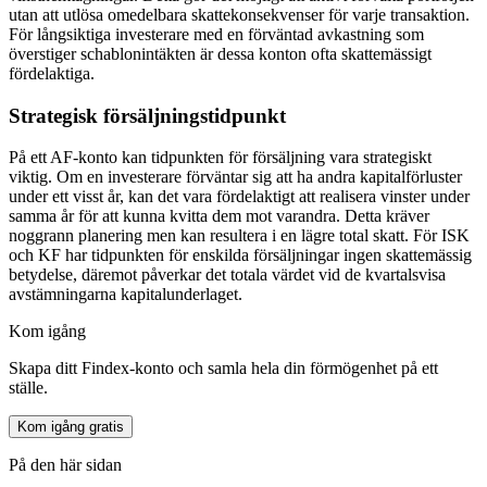
utan att utlösa omedelbara skattekonsekvenser för varje transaktion.
För långsiktiga investerare med en förväntad avkastning som
överstiger schablonintäkten är dessa konton ofta skattemässigt
fördelaktiga.
Strategisk försäljningstidpunkt
På ett AF-konto kan tidpunkten för försäljning vara strategiskt
viktig. Om en investerare förväntar sig att ha andra kapitalförluster
under ett visst år, kan det vara fördelaktigt att realisera vinster under
samma år för att kunna kvitta dem mot varandra. Detta kräver
noggrann planering men kan resultera i en lägre total skatt. För ISK
och KF har tidpunkten för enskilda försäljningar ingen skattemässig
betydelse, däremot påverkar det totala värdet vid de kvartalsvisa
avstämningarna kapitalunderlaget.
Kom igång
Skapa ditt Findex-konto och samla hela din förmögenhet på ett
ställe.
Kom igång gratis
På den här sidan