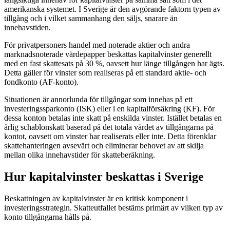
amerikanska systemet. I Sverige är den avgörande faktorn typen av
tillgång och i vilket sammanhang den säljs, snarare än
innehavstiden.
För privatpersoners handel med noterade aktier och andra
marknadsnoterade värdepapper beskattas kapitalvinster generellt
med en fast skattesats på 30 %, oavsett hur länge tillgången har ägts.
Detta gäller för vinster som realiseras på ett standard aktie- och
fondkonto (AF-konto).
Situationen är annorlunda för tillgångar som innehas på ett
investeringssparkonto (ISK) eller i en kapitalförsäkring (KF). För
dessa konton betalas inte skatt på enskilda vinster. Istället betalas en
årlig schablonskatt baserad på det totala värdet av tillgångarna på
kontot, oavsett om vinster har realiserats eller inte. Detta förenklar
skattehanteringen avsevärt och eliminerar behovet av att skilja
mellan olika innehavstider för skatteberäkning.
Hur kapitalvinster beskattas i Sverige
Beskattningen av kapitalvinster är en kritisk komponent i
investeringsstrategin. Skatteutfallet bestäms primärt av vilken typ av
konto tillgångarna hålls på.