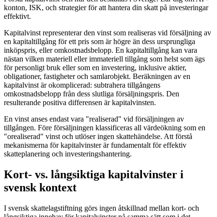
konton, ISK, och strategier för att hantera din skatt på investeringar
effektivt.
Kapitalvinst representerar den vinst som realiseras vid försäljning av
en kapitaltillgång för ett pris som är högre än dess ursprungliga
inköpspris, eller omkostnadsbelopp. En kapitaltillgång kan vara
nästan vilken materiell eller immateriell tillgång som helst som ägs
för personligt bruk eller som en investering, inklusive aktier,
obligationer, fastigheter och samlarobjekt. Beräkningen av en
kapitalvinst är okomplicerad: subtrahera tillgångens
omkostnadsbelopp från dess slutliga försäljningspris. Den
resulterande positiva differensen är kapitalvinsten.
En vinst anses endast vara "realiserad" vid försäljningen av
tillgången. Före försäljningen klassificeras all värdeökning som en
"orealiserad" vinst och utlöser ingen skattehändelse. Att förstå
mekanismerna för kapitalvinster är fundamentalt för effektiv
skatteplanering och investeringshantering.
Kort- vs. långsiktiga kapitalvinster i
svensk kontext
I svensk skattelagstiftning görs ingen åtskillnad mellan kort- och
långsiktiga innehav för kapitalvinster på samma sätt som i det