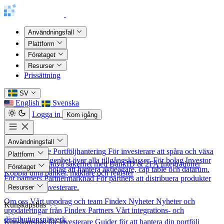
Användningsfall
Plattform
Företaget
Resurser
Prissättning
SV
English
Svenska
Logga in
Kom igång
Användningsfall
För investerare
Portföljhantering
För investerare att spåra och växa
Plattform
sitt nettoförmögenhet över alla tillgångsklasser.
För bolag
Investor
Säkerhet
Banknivå säkerhet med BankID & 2FA
Integrationer
Företaget
Relations
För bolag att hantera aktieägare, cap table och datarum.
Koppla dina banker, mäklare och register
För partners
Partnermarknad
För partners att distribuera produkter
Om oss
till nordiska investerare.
Resurser
Om oss
Vårt uppdrag och team
Findex Nyheter
Nyheter och
Kunskapsbas
uppdateringar från Findex
Partners
Vårt integrations- och
distributionsnätverk
Kunskapsbas för investerare
Guider för att hantera din portfölj