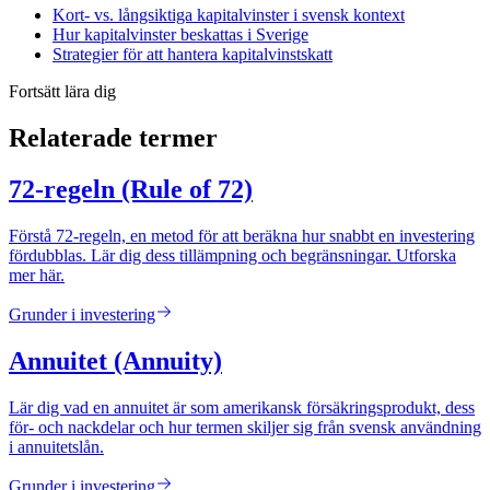
Kort- vs. långsiktiga kapitalvinster i svensk kontext
Hur kapitalvinster beskattas i Sverige
Strategier för att hantera kapitalvinstskatt
Fortsätt lära dig
Relaterade termer
72-regeln (Rule of 72)
Förstå 72-regeln, en metod för att beräkna hur snabbt en investering
fördubblas. Lär dig dess tillämpning och begränsningar. Utforska
mer här.
Grunder i investering
Annuitet (Annuity)
Lär dig vad en annuitet är som amerikansk försäkringsprodukt, dess
för- och nackdelar och hur termen skiljer sig från svensk användning
i annuitetslån.
Grunder i investering