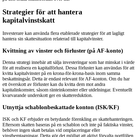
Strategier för att hantera
kapitalvinstskatt
Investerare kan använda flera etablerade strategier för att lagligt
hantera sin skattesituation relaterad till kapitalvinster.
Kvittning av vinster och förluster (på AF-konto)
Denna strategi innebär att sälja investeringar som har minskat i värde
för att realisera en kapitalförlust. Dessa förluster kan användas för att
kvitta kapitalvinster på en krona-för-krona-basis inom samma
beskattningsår. Detta är endast relevant för AF-konton. Om du har
ett överskott av förluster kan du kvitta dem mot andra
kapitalinkomster, såsom ränteinkomster eller utdelningar. Eventuellt
kvarvarande underskott ger en skattereduktion.
Utnyttja schablonbeskattade konton (ISK/KF)
ISK och KF erbjuder en betydande förenkling av skattehanteringen.
Eftersom skatten baseras på en schablon och inte på faktiska vinster,
behöver ingen skatt betalas vid omplaceringar eller
vinsthemtagningar. Detta gör det möjligt att aktivt förvalta portföljen