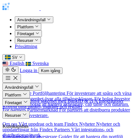
Användningsfall
Plattform
Företaget
Resurser
Prissättning
SV
English
Svenska
Logga in
Kom igång
Användningsfall
För investerare
Portföljhantering
För investerare att spåra och växa
Plattform
sitt nettoförmögenhet över alla tillgångsklasser.
För bolag
Investor
Säkerhet
Banknivå säkerhet med BankID & 2FA
Integrationer
Företaget
Relations
För bolag att hantera aktieägare, cap table och datarum.
Koppla dina banker, mäklare och register
För partners
Partnermarknad
För partners att distribuera produkter
Om oss
till nordiska investerare.
Resurser
Om oss
Vårt uppdrag och team
Findex Nyheter
Nyheter och
Kunskapsbas
uppdateringar från Findex
Partners
Vårt integrations- och
distributionsnätverk
Kunskapsbas för investerare
Guider för att hantera din portfölj