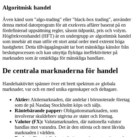
Algoritmisk handel
Även känd som "algo-trading" eller "black-box trading", använder
denna metod datorprogram för att exekvera affärer baserat på en
fördefinierad uppsättning regler, såsom tidpunkt, pris och volym.
Högfrekvenshandel (HFT) är en undergrupp av algoritmisk handel
som innebär att man utför ett stort antal order med extremt höga
hastigheter. Detta tillvägagångssätt tar bort mänskliga känslor från
beslutsprocessen och kan utnyttja flyktiga ineffektiviteter på
marknaden som är omärkliga för mänskliga handlare.
De centrala marknaderna för handel
Handelsaktivitet spänner över ett brett spektrum av globala
marknader, var och en med unika egenskaper och deltagare.
Aktier:
Aktiemarknaden, där andelar i börsnoterade företag
som de på Nasdaq Stockholm köps och säljs.
Räntebärande papper:
Obligationsmarknaden, som
involverar skuldebrev utgivna av stater och företag.
Valutor (FX):
Valutamarknaden, där nationella valutor
handlas mot varandra. Det är den största och mest likvida
marknaden i världen.