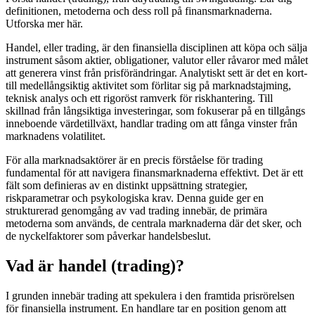
definitionen, metoderna och dess roll på finansmarknaderna.
Utforska mer här.
Handel, eller trading, är den finansiella disciplinen att köpa och sälja
instrument såsom aktier, obligationer, valutor eller råvaror med målet
att generera vinst från prisförändringar. Analytiskt sett är det en kort-
till medellångsiktig aktivitet som förlitar sig på marknadstajming,
teknisk analys och ett rigoröst ramverk för riskhantering. Till
skillnad från långsiktiga investeringar, som fokuserar på en tillgångs
inneboende värdetillväxt, handlar trading om att fånga vinster från
marknadens volatilitet.
För alla marknadsaktörer är en precis förståelse för trading
fundamental för att navigera finansmarknaderna effektivt. Det är ett
fält som definieras av en distinkt uppsättning strategier,
riskparametrar och psykologiska krav. Denna guide ger en
strukturerad genomgång av vad trading innebär, de primära
metoderna som används, de centrala marknaderna där det sker, och
de nyckelfaktorer som påverkar handelsbeslut.
Vad är handel (trading)?
I grunden innebär trading att spekulera i den framtida prisrörelsen
för finansiella instrument. En handlare tar en position genom att