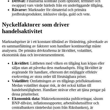
Derivat:
Finansiella kontrakt (som optioner, terminer och
swappar) vars värde härleds från en underliggande tillgång.
Råvaror:
Marknader för råmaterial och primära
jordbruksprodukter, inklusive råolja, guld och vete.
Nyckelfaktorer som driver
handelsaktivitet
Marknadspriser är i ett konstant tillstånd av förändring, påverkade av
en sammanflätning av faktorer som handlare kontinuerligt måste
analysera. De primära drivkrafterna är likviditet, volatilitet,
ekonomisk data och investerarsentiment.
Likviditet:
Lättheten med vilken en tillgång kan köpas eller
säljas utan att påverka dess marknadspris. Hög likviditet är
avgörande för handlare, eftersom det möjliggör effektiv
exekvering av stora order till förutsägbara priser.
Volatilitet:
Omfattningen av en tillgångs prisfluktuationer.
Medan volatilitet skapar risk, är det också källan till
handelsmöjligheter. Handlare strävar efter att tjäna pengar på
dessa prisrörelser.
Ekonomisk data:
Makroekonomiska publiceringar, såsom
BNP-tillväxt, inflationsrapporter, arbetslöshetssiffror och
centralbankers räntebeslut (som från Riksbanken), är