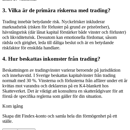
3. Vilka är de primära riskerna med trading?
Trading innebär betydande risk. Nyckelrisker inkluderar
marknadsrisk (risken för förluster på grund av prisrörelser),
hävstångsrisk (där lånat kapital förstärker både vinster och förluster)
och likviditetsrisk. Dessutom kan emotionella fördomar, såsom
rädsla och girighet, leda till dåliga beslut och är en betydande
riskfaktor för enskilda handlare.
4. Hur beskattas inkomster från trading?
Beskattningen av tradingvinster varierar beroende på jurisdiktion
och innehavstid. I Sverige beskattas kapitalvinster från trading
normalt med 30 %. Vinsterna och förlusterna från affärer under ett år
kvittas mot varandra och deklareras på en K4-blankett hos
Skatteverket. Det är viktigt att konsultera en skatterådgivare för att
förstå de specifika reglerna som gäller för din situation.
Kom igång
Skapa ditt Findex-konto och samla hela din förmögenhet på ett
ställe.