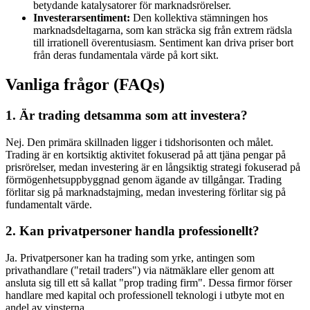
betydande katalysatorer för marknadsrörelser.
Investerarsentiment:
Den kollektiva stämningen hos
marknadsdeltagarna, som kan sträcka sig från extrem rädsla
till irrationell överentusiasm. Sentiment kan driva priser bort
från deras fundamentala värde på kort sikt.
Vanliga frågor (FAQs)
1. Är trading detsamma som att investera?
Nej. Den primära skillnaden ligger i tidshorisonten och målet.
Trading är en kortsiktig aktivitet fokuserad på att tjäna pengar på
prisrörelser, medan investering är en långsiktig strategi fokuserad på
förmögenhetsuppbyggnad genom ägande av tillgångar. Trading
förlitar sig på marknadstajming, medan investering förlitar sig på
fundamentalt värde.
2. Kan privatpersoner handla professionellt?
Ja. Privatpersoner kan ha trading som yrke, antingen som
privathandlare ("retail traders") via nätmäklare eller genom att
ansluta sig till ett så kallat "prop trading firm". Dessa firmor förser
handlare med kapital och professionell teknologi i utbyte mot en
andel av vinsterna.