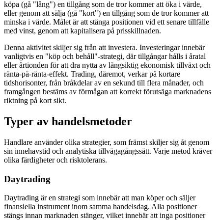
köpa (gå "lång") en tillgång som de tror kommer att öka i värde,
eller genom att sälja (gå "kort") en tillgång som de tror kommer att
minska i värde. Målet är att stänga positionen vid ett senare tillfälle
med vinst, genom att kapitalisera på prisskillnaden.
Denna aktivitet skiljer sig från att investera. Investeringar innebär
vanligtvis en "köp och behåll"-strategi, där tillgångar hålls i åratal
eller årtionden för att dra nytta av långsiktig ekonomisk tillväxt och
ränta-på-ränta-effekt. Trading, däremot, verkar på kortare
tidshorisonter, från bråkdelar av en sekund till flera månader, och
framgången bestäms av förmågan att korrekt förutsäga marknadens
riktning på kort sikt.
Typer av handelsmetoder
Handlare använder olika strategier, som främst skiljer sig åt genom
sin innehavstid och analytiska tillvägagångssätt. Varje metod kräver
olika färdigheter och risktolerans.
Daytrading
Daytrading är en strategi som innebär att man köper och säljer
finansiella instrument inom samma handelsdag. Alla positioner
stängs innan marknaden stänger, vilket innebär att inga positioner