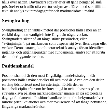
hålls över natten. Daytraders strävar efter att tjäna pengar på små
prisrörelser och utför ofta en stor volym av affärer, med stor tillit till
teknisk analys av intradagsgrafer och marknadsdata i realtid.
Swingtrading
Swingtrading är en taktisk metod där positioner hålls i mer än en
enskild dag, men vanligtvis inte längre än några veckor.
Swingtraders siktar på att fånga större prisrörelser, eller
"svängningar", på marknaden som utspelar sig över flera dagar eller
veckor. Denna strategi kombinerar teknisk analys för att identifiera
ingångs- och utgångspunkter med fundamental analys för att förstå
den underliggande trenden.
Positionshandel
Positionshandel är den mest långsiktiga handelsstrategin, där
positioner hålls i månader eller till och med år. Även om den delar
en lång tidshorisont med investeringar, förblir den en
handelsdisciplin eftersom beslutet att gå in och ut baseras på en
strategisk syn på stora marknadstrender snarare än på ett företags
dagliga fundamenta. Positionshandlare är mindre bekymrade över
mindre prisfluktuationer och mer fokuserade på att fånga betydande,
långvariga marknadsrörelser.