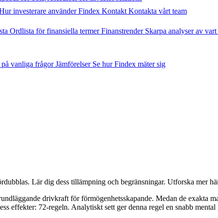
Hur investerare använder Findex
Kontakt
Kontakta vårt team
sta
Ordlista för finansiella termer
Finanstrender
Skarpa analyser av vart
 på vanliga frågor
Jämförelser
Se hur Findex mäter sig
fördubblas. Lär dig dess tillämpning och begränsningar. Utforska mer här
n grundläggande drivkraft för förmögenhetsskapande. Medan de exakta m
ss effekter: 72-regeln. Analytiskt sett ger denna regel en snabb mental ge