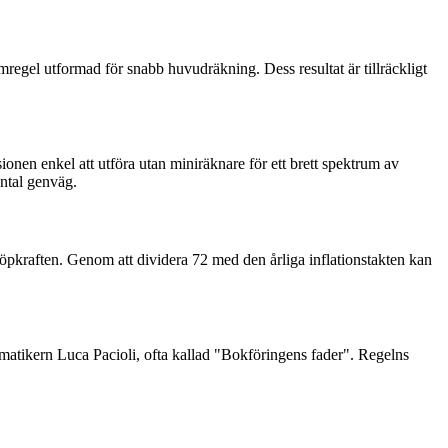
mregel utformad för snabb huvudräkning. Dess resultat är tillräckligt
ionen enkel att utföra utan miniräknare för ett brett spektrum av
ental genväg.
köpkraften. Genom att dividera 72 med den årliga inflationstakten kan
matikern Luca Pacioli, ofta kallad "Bokföringens fader". Regelns