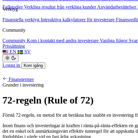
Fallstudier
Verkliga resultat från verkliga kunder
Användarberättelser
Verktyg
Finansiella verktyg
Interaktiva kalkylatorer för investerare
Finansordli
Community
Community
Kom i kontakt med andra investerare
Vanliga frågor
Svar
Prissättning
EN
SV
Logga in
Kom igång
Finanstermer
Grunder i investering
72-regeln (Rule of 72)
Förstå 72-regeln, en metod för att beräkna hur snabbt en investering 
Inom finans och investeringar är kraften i ränta-på-ränta-effekten e
det en enkel och anmärkningsvärt effektiv tumregel för att uppskatta de
fördubblas i värde vid en fast årlig avkastning.