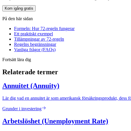
Kom igång gratis
På den här sidan
Formeln: Hur 72-regeln fungerar
Ett praktiskt exempel
Tillämpningar av 72-regeln
Regelns begränsningar
Vanliga frågor (FAQs)
Fortsätt lära dig
Relaterade termer
Annuitet (Annuity)
Lär dig vad en annuitet är som amerikansk försäkringsprodukt, dess fö
Grunder i investering
Arbetslöshet (Unemployment Rate)