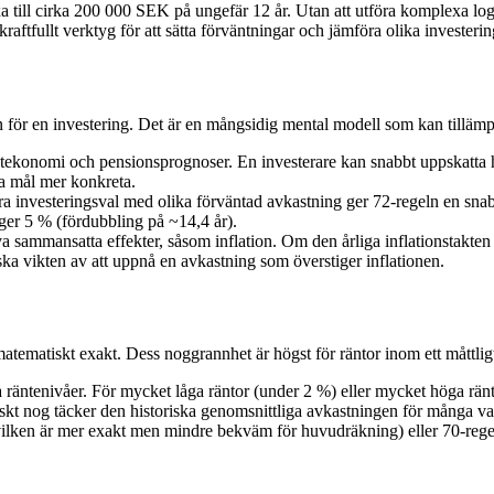
a till cirka 200 000 SEK på ungefär 12 år. Utan att utföra komplexa lo
kraftfullt verktyg för att sätta förväntningar och jämföra olika investeri
 för en investering. Det är en mångsidig mental modell som kan tillämpa
atekonomi och pensionsprognoser. En investerare kan snabbt uppskatta
lla mål mer konkreta.
ra investeringsval med olika förväntad avkastning ger 72-regeln en snabb
 ger 5 % (fördubbling på ~14,4 år).
 sammansatta effekter, såsom inflation. Om den årliga inflationstakten 
tiska vikten av att uppnå en avkastning som överstiger inflationen.
tematiskt exakt. Dess noggrannhet är högst för räntor inom ett måttligt 
 räntenivåer. För mycket låga räntor (under 2 %) eller mycket höga ränt
aktiskt nog täcker den historiska genomsnittliga avkastningen för många v
(vilken är mer exakt men mindre bekväm för huvudräkning) eller 70-rege