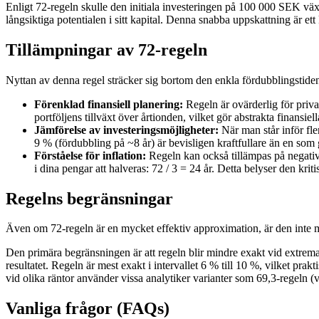
Enligt 72-regeln skulle den initiala investeringen på 100 000 SEK väx
långsiktiga potentialen i sitt kapital. Denna snabba uppskattning är ett 
Tillämpningar av 72-regeln
Nyttan av denna regel sträcker sig bortom den enkla fördubblingstiden
Förenklad finansiell planering:
Regeln är ovärderlig för priv
portföljens tillväxt över årtionden, vilket gör abstrakta finansie
Jämförelse av investeringsmöjligheter:
När man står inför fle
9 % (fördubbling på ~8 år) är bevisligen kraftfullare än en som
Förståelse för inflation:
Regeln kan också tillämpas på negativa
i dina pengar att halveras: 72 / 3 = 24 år. Detta belyser den kri
Regelns begränsningar
Även om 72-regeln är en mycket effektiv approximation, är den inte ma
Den primära begränsningen är att regeln blir mindre exakt vid extrema
resultatet. Regeln är mest exakt i intervallet 6 % till 10 %, vilket pr
vid olika räntor använder vissa analytiker varianter som 69,3-regeln 
Vanliga frågor (FAQs)