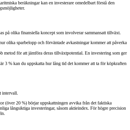
garitmiska beräkningar kan en investerare omedelbart förstå den
ngsmöjligheter.
s på olika finansiella koncept som involverar sammansatt tillväxt.
 hur olika sparbelopp och förväntade avkastningar kommer att påverka
 metod för att jämföra deras tillväxtpotential. En investering som ger
är 3 % kan du uppskatta hur lång tid det kommer att ta för köpkraften
intervall.
or (över 20 %) börjar uppskattningen avvika från det faktiska
anliga långsiktiga investeringar, såsom aktieindex. För högre precision
ln.