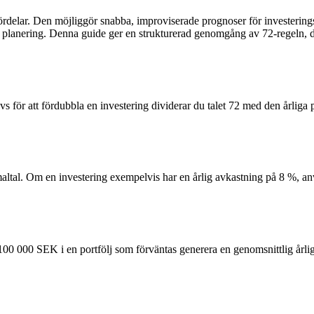
elar. Den möjliggör snabba, improviserade prognoser för investeringstill
ell planering. Denna guide ger en strukturerad genomgång av 72-regeln, 
ävs för att fördubbla en investering dividerar du talet 72 med den årliga
maltal. Om en investering exempelvis har en årlig avkastning på 8 %, an
 på 100 000 SEK i en portfölj som förväntas generera en genomsnittlig årl