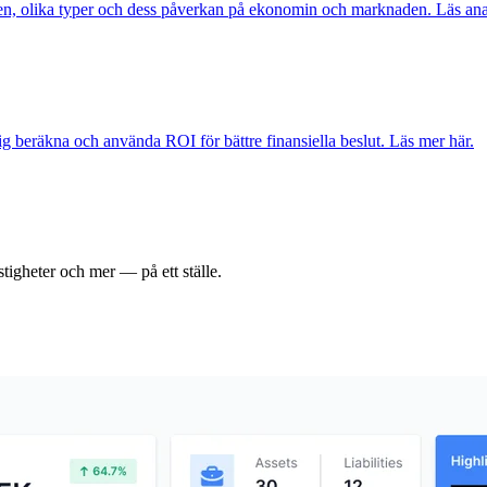
onen, olika typer och dess påverkan på ekonomin och marknaden. Läs ana
dig beräkna och använda ROI för bättre finansiella beslut. Läs mer här.
tigheter och mer — på ett ställe.