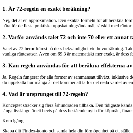
1. Är 72-regeln en exakt beräkning?
Nej, det är en approximation. Den exakta formeln för att beräkna fördu
nära för de flesta praktiska uppskattningsändamål, särskilt med räntor i m
2. Varför används talet 72 och inte 70 eller ett annat t
Valet av 72 beror främst på dess bekvämlighet vid huvudräkning. Talet 7
vanliga räntesatser. Även om 69,3 är matematiskt mer exakt, är dess fa
3. Kan regeln användas för att beräkna effekterna av 
Ja. Regeln fungerar för alla former av sammansatt tillväxt, inklusive 
du uppskatta hur många år det kommer att ta för det reala värdet av en
4. Vad är ursprunget till 72-regeln?
Konceptet sträcker sig flera århundraden tillbaka. Den tidigaste kända
långa livslängd är ett bevis på dess bestående nytta för köpmän, finans
Kom igång
Skapa ditt Findex-konto och samla hela din förmögenhet på ett ställe.