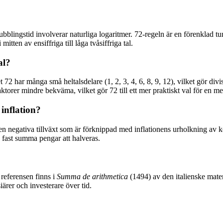
bblingstid involverar naturliga logaritmer. 72-regeln är en förenklad tu
itten av ensiffriga till låga tvåsiffriga tal.
al?
2 har många små heltalsdelare (1, 2, 3, 4, 6, 8, 9, 12), vilket gör divis
ktorer mindre bekväma, vilket gör 72 till ett mer praktiskt val för en m
inflation?
den negativa tillväxt som är förknippad med inflationens urholkning av 
 fast summa pengar att halveras.
 referensen finns i
Summa de arithmetica
(1494) av den italienske mate
iärer och investerare över tid.