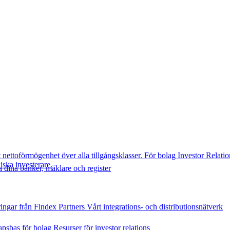
t nettoförmögenhet över alla tillgångsklasser.
För bolag
Investor Relatio
diska investerare.
 dina banker, mäklare och register
ingar från Findex
Partners
Vårt integrations- och distributionsnätverk
psbas för bolag
Resurser för investor relations