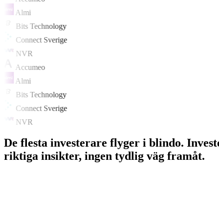
Almi
Bits Technology
Connect Sverige
NVR
Accumeo
Almi
Bits Technology
Connect Sverige
NVR
De flesta investerare flyger i blindo.
Invest
riktiga insikter, ingen tydlig väg framåt.