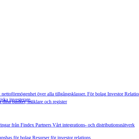
t nettoförmögenhet över alla tillgångsklasser.
För bolag
Investor Relatio
diska investerare.
 dina banker, mäklare och register
ingar från Findex
Partners
Vårt integrations- och distributionsnätverk
psbas för bolag
Resurser för investor relations