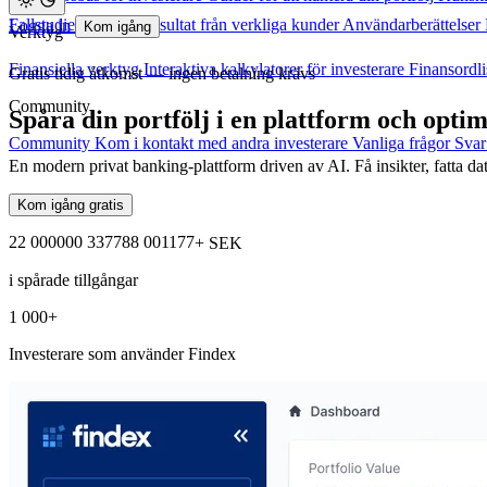
Fallstudier
Verkliga resultat från verkliga kunder
Användarberättelser
Logga in
Kom igång
Verktyg
Finansiella verktyg
Interaktiva kalkylatorer för investerare
Finansordli
Gratis tidig åtkomst — ingen betalning krävs
Community
Spåra din portfölj i en plattform och opt
Community
Kom i kontakt med andra investerare
Vanliga frågor
Svar
En modern privat banking-plattform driven av AI. Få insikter, fatta dat
Kom igång gratis
2
2
0
0
0
0
0
0
3
3
7
7
8
8
0
0
1
1
7
7
+ SEK
i spårade tillgångar
1 000
+
Investerare som använder Findex